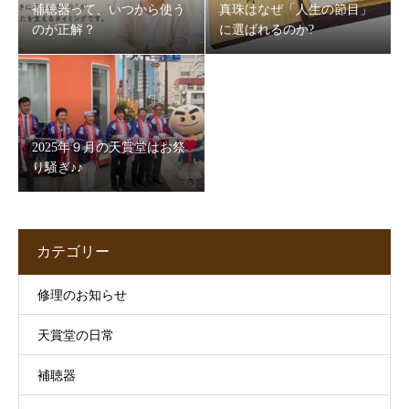
補聴器って、いつから使う
真珠はなぜ「人生の節目」
のが正解？
に選ばれるのか?
2025年９月の天賞堂はお祭
り騒ぎ♪♪
カテゴリー
修理のお知らせ
天賞堂の日常
補聴器