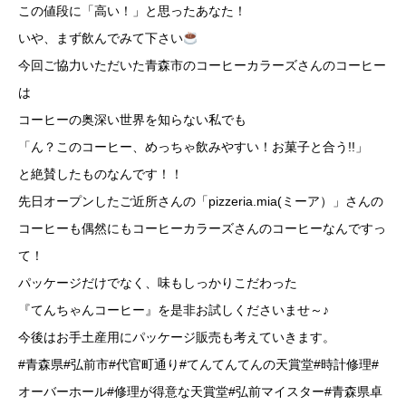
この値段に「高い！」と思ったあなた！
いや、まず飲んでみて下さい
今回ご協力いただいた青森市のコーヒーカラーズさんのコーヒー
は
コーヒーの奥深い世界を知らない私でも
「ん？このコーヒー、めっちゃ飲みやすい！お菓子と合う!!」
と絶賛したものなんです！！
先日オープンしたご近所さんの「pizzeria.mia(ミーア）」さんの
コーヒーも偶然にもコーヒーカラーズさんのコーヒーなんですっ
て！
パッケージだけでなく、味もしっかりこだわった
『てんちゃんコーヒー』を是非お試しくださいませ～♪
今後はお手土産用にパッケージ販売も考えていきます。
#青森県#弘前市#代官町通り#てんてんてんの天賞堂#時計修理#
オーバーホール#修理が得意な天賞堂#弘前マイスター#青森県卓