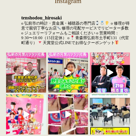
Instagram
tenshodou_hirosaki
o 弘前市の時計・貴金属・補聴器の専門店
o 修理が得
意で親切丁寧なお店
修理の宅配サービスでリピーター多数
o ジュエリーリフォームもご相談ください
o 営業時間：
9:30〜18:00（15日定休）
o
青森県弘前市土手町131（代官
町通り）
天賞堂公式LINEでお得なクーポンゲット