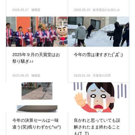
2026.05.17
補聴器
2026.05.10
販売商品のお知らせ
2025年９月の天賞堂はお
今年の雪は凄すぎた(ﾟДﾟ;)
祭り騒ぎ♪♪
2025.09.25
補聴器
2025.01.26
天賞堂の日常
今年の決算セールは一味
良かれと思っていても誤
違う(笑)残りわずか(;^ω^)
解されたまま終わること
も(T_T)