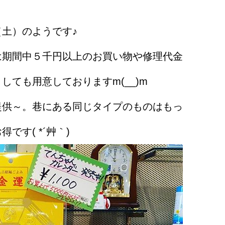
土）のようです♪
は期間中５千円以上のお買い物や修理代金
ても用意しておりますm(__)m
提供～。巷にある同じタイプのものはもっ
です( *´艸｀)