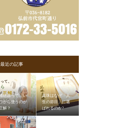
最近の記事
補聴器って、い
真珠はなぜ「人
つから使うのが
生の節目」に選
正解？
ばれるのか?