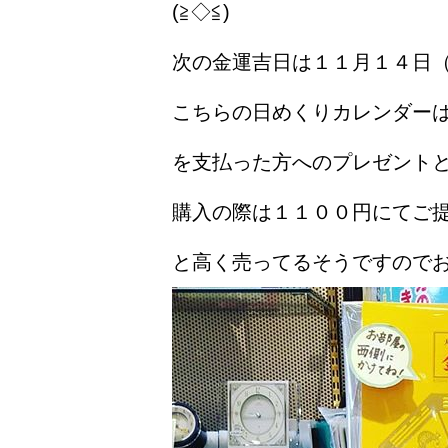
(≧◇≦)
次の金運吉日は１１月１４日（
こちらの日めくりカレンダー
を支払った方へのプレゼントとし
購入の際は１１００円にてご
と高く売ってるそうですのでお得