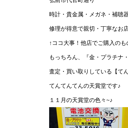
弘前市代官町通り
時計・貴金属・メガネ・補聴
修理が得意で親切・丁寧なお
↑ココ大事！他店でご購入のも
もっちろん、『金・プラチナ
査定・買い取りしている【て
てんてんてんの天賞堂です♪
１１月の天賞堂の色々~♪