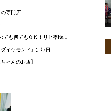
器の専門店
店
のでも何でもＯＫ！リピ率№.1
・ダイヤモンド』は毎日
んちゃんのお店】