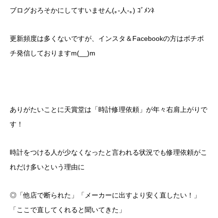
ブログおろそかにしてすいません(｡-人-｡) ｺﾞﾒﾝﾈ
更新頻度は多くないですが、インスタ＆Facebookの方はボチボ
チ発信しておりますm(__)m
ありがたいことに天賞堂は「時計修理依頼」が年々右肩上がりで
す！
時計をつける人が少なくなったと言われる状況でも修理依頼がこ
れだけ多いという理由に
◎「他店で断られた」「メーカーに出すより安く直したい！」
「ここで直してくれると聞いてきた」