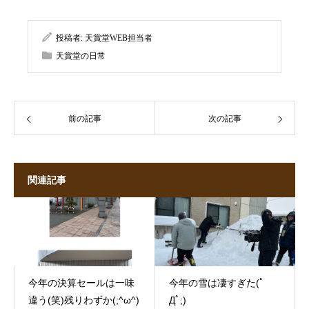
投稿者:
天賞堂WEB担当者
天賞堂の日常
前の記事
次の記事
関連記事
今年の決算セールは一味
今年の雪は凄すぎた(ﾟ
違う(笑)残りわずか(;^ω^)
Дﾟ;)